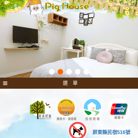
選 單
屏東縣民宿516號