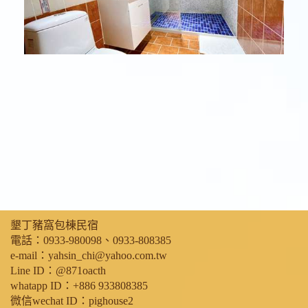
墾丁豬窩包棟民宿
電話：0933-980098、0933-808385
e-mail：yahsin_chi@yahoo.com.tw
Line ID：@871oacth
whatapp ID：+886 933808385
微信wechat ID：pighouse2